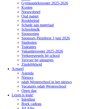
Gymnastiekrooster 2025-2026
Kosten
Nieuwsbrief
Oud papier
Rookbeleid
Schade aan materiaal
Schoolmelk
Sponsoring
Sponsors Pleinfeest 3 juni 2026
Studenten
Traktaties
Vakantierooster 2025-2026
Verkeersregels bij school
Vervoer bij uitstapjes
Zindelijkheid
Actueel
Agenda
Nieuws
odab Westerschool in het nieuws
Vacatures odab Westerschool
Open dag
Lezen is leuk!
Inleiding
Boek cadeau
Juf Alita