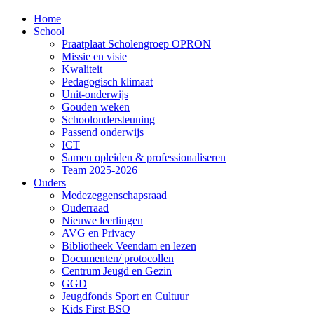
Home
School
Praatplaat Scholengroep OPRON
Missie en visie
Kwaliteit
Pedagogisch klimaat
Unit-onderwijs
Gouden weken
Schoolondersteuning
Passend onderwijs
ICT
Samen opleiden & professionaliseren
Team 2025-2026
Ouders
Medezeggenschapsraad
Ouderraad
Nieuwe leerlingen
AVG en Privacy
Bibliotheek Veendam en lezen
Documenten/ protocollen
Centrum Jeugd en Gezin
GGD
Jeugdfonds Sport en Cultuur
Kids First BSO