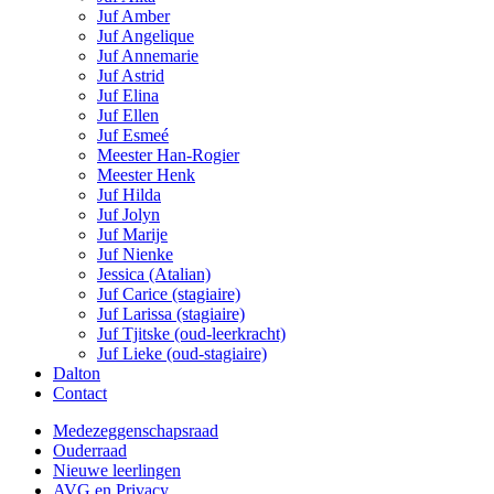
Juf Amber
Juf Angelique
Juf Annemarie
Juf Astrid
Juf Elina
Juf Ellen
Juf Esmeé
Meester Han-Rogier
Meester Henk
Juf Hilda
Juf Jolyn
Juf Marije
Juf Nienke
Jessica (Atalian)
Juf Carice (stagiaire)
Juf Larissa (stagiaire)
Juf Tjitske (oud-leerkracht)
Juf Lieke (oud-stagiaire)
Dalton
Contact
Medezeggenschapsraad
Ouderraad
Nieuwe leerlingen
AVG en Privacy