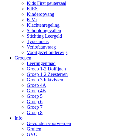
Kids First peuterzaal
KIES
Kinderopvang
KiVa
Klachtenregeling
Schoolongevallen
Stichting Leergeld
Typecursus
Verlofaanvraag
Voortgezet onderwijs
Groepen
Leerlingenraad
Groep 1-2 Dolfijnen
Groep 1-2 Zeesterren
Groep 3 Inktvissen
Groep 4A
Groep 4B
Groep 5
Groep 6
Groep 7
Groep 8
Info
Gevonden voorwerpen
Gruiten
GVO