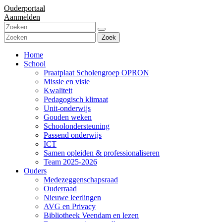
Ouderportaal
Aanmelden
Zoek
Home
School
Praatplaat Scholengroep OPRON
Missie en visie
Kwaliteit
Pedagogisch klimaat
Unit-onderwijs
Gouden weken
Schoolondersteuning
Passend onderwijs
ICT
Samen opleiden & professionaliseren
Team 2025-2026
Ouders
Medezeggenschapsraad
Ouderraad
Nieuwe leerlingen
AVG en Privacy
Bibliotheek Veendam en lezen