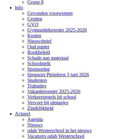
Groep 8
Info
Gevonden voorwerpen
Gruiten
GVO
Gymnastiekrooster 2025-2026
Kosten
Nieuwsbrief
Oud papier
Rookbeleid
Schade aan materiaal
Schoolmelk
Sponsoring
Sponsors Pleinfeest 3 juni 2026
Studenten
Traktaties
Vakantierooster 2025-2026
Verkeersregels bij school
Vervoer bij uitstapjes
Zindelijkheid
Actueel
Agenda
Nieuws
odab Westerschool in het nieuws
Vacatures odab Westerschool