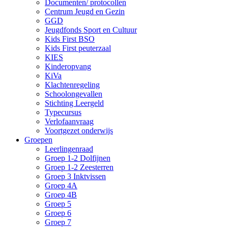
Documenten/ protocollen
Centrum Jeugd en Gezin
GGD
Jeugdfonds Sport en Cultuur
Kids First BSO
Kids First peuterzaal
KIES
Kinderopvang
KiVa
Klachtenregeling
Schoolongevallen
Stichting Leergeld
Typecursus
Verlofaanvraag
Voortgezet onderwijs
Groepen
Leerlingenraad
Groep 1-2 Dolfijnen
Groep 1-2 Zeesterren
Groep 3 Inktvissen
Groep 4A
Groep 4B
Groep 5
Groep 6
Groep 7