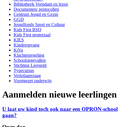
Bibliotheek Veendam en lezen
Documenten/ protocollen
Centrum Jeugd en Gezin
GGD
Jeugdfonds Sport en Cultuur
Kids First BSO
Kids First peuterzaal
KIES
Kinderopvang
KiVa
Klachtenregeling
Schoolongevallen
Stichting Leergeld
Typecursus
Verlofaanvraag
Voortgezet onderwijs
Aanmelden nieuwe leerlingen
U laat uw kind toch ook naar een OPRON-school
gaan?
Open dag