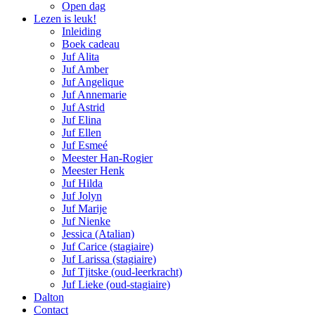
Open dag
Lezen is leuk!
Inleiding
Boek cadeau
Juf Alita
Juf Amber
Juf Angelique
Juf Annemarie
Juf Astrid
Juf Elina
Juf Ellen
Juf Esmeé
Meester Han-Rogier
Meester Henk
Juf Hilda
Juf Jolyn
Juf Marije
Juf Nienke
Jessica (Atalian)
Juf Carice (stagiaire)
Juf Larissa (stagiaire)
Juf Tjitske (oud-leerkracht)
Juf Lieke (oud-stagiaire)
Dalton
Contact