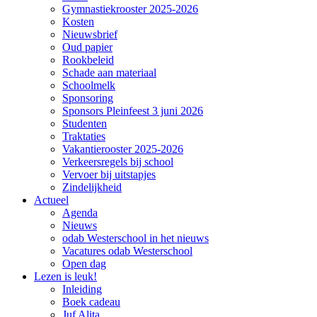
Gymnastiekrooster 2025-2026
Kosten
Nieuwsbrief
Oud papier
Rookbeleid
Schade aan materiaal
Schoolmelk
Sponsoring
Sponsors Pleinfeest 3 juni 2026
Studenten
Traktaties
Vakantierooster 2025-2026
Verkeersregels bij school
Vervoer bij uitstapjes
Zindelijkheid
Actueel
Agenda
Nieuws
odab Westerschool in het nieuws
Vacatures odab Westerschool
Open dag
Lezen is leuk!
Inleiding
Boek cadeau
Juf Alita