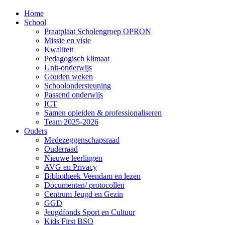
Home
School
Praatplaat Scholengroep OPRON
Missie en visie
Kwaliteit
Pedagogisch klimaat
Unit-onderwijs
Gouden weken
Schoolondersteuning
Passend onderwijs
ICT
Samen opleiden & professionaliseren
Team 2025-2026
Ouders
Medezeggenschapsraad
Ouderraad
Nieuwe leerlingen
AVG en Privacy
Bibliotheek Veendam en lezen
Documenten/ protocollen
Centrum Jeugd en Gezin
GGD
Jeugdfonds Sport en Cultuur
Kids First BSO