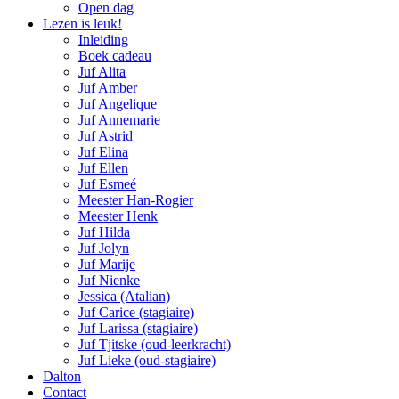
Open dag
Lezen is leuk!
Inleiding
Boek cadeau
Juf Alita
Juf Amber
Juf Angelique
Juf Annemarie
Juf Astrid
Juf Elina
Juf Ellen
Juf Esmeé
Meester Han-Rogier
Meester Henk
Juf Hilda
Juf Jolyn
Juf Marije
Juf Nienke
Jessica (Atalian)
Juf Carice (stagiaire)
Juf Larissa (stagiaire)
Juf Tjitske (oud-leerkracht)
Juf Lieke (oud-stagiaire)
Dalton
Contact