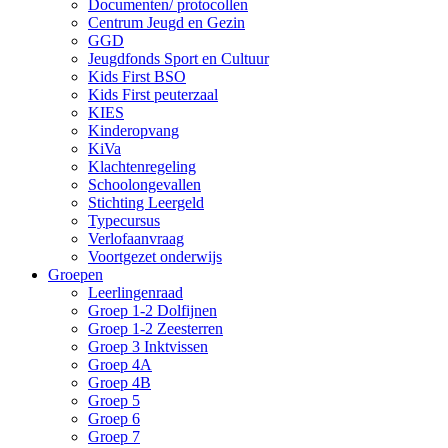
Documenten/ protocollen
Centrum Jeugd en Gezin
GGD
Jeugdfonds Sport en Cultuur
Kids First BSO
Kids First peuterzaal
KIES
Kinderopvang
KiVa
Klachtenregeling
Schoolongevallen
Stichting Leergeld
Typecursus
Verlofaanvraag
Voortgezet onderwijs
Groepen
Leerlingenraad
Groep 1-2 Dolfijnen
Groep 1-2 Zeesterren
Groep 3 Inktvissen
Groep 4A
Groep 4B
Groep 5
Groep 6
Groep 7