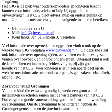
Jeugdzorg.
Het CJG is dé plek waar ouders/opvoeders en jongeren terecht
kunnen voor informatie, advies of hulp bij opgroei-, en
opvoedvragen. Het CJG biedt advies, hulp en ondersteuning op
maat. U kunt ons met uw vraag op de volgende manieren bereiken:
Bel: 0800 22 22 211
Mail:
info@cjgveendam.nl
Kom langs: Jan Salwaplein 3, Veendam
Veel informatie over opvoeden en opgroeien vindt u ook op de
website van CJG Veendam
www.cjgveendam.nl
. Op deze site staat
ook informatie over openingstijden, activiteiten en de meest gestelde
vragen over opvoed-, en opgroeionderwerpen. Uiteraard kunt u ook
de leerkrachten en intern begeleiders vragen, zij zijn goed op de
hoogte van het CJG. Voor jongeren is er in een aparte deel op de
website met informatie over onderwerpen als geldzaken, seksualiteit,
alcohol, etc.
Zorg voor jeugd Groningen
Voor een kind die extra zorg nodig is, werkt een groot aantal
instellingen en scholen samen met de vaste partners van het CJG.
Dat vergt een goede samenwerking, goede informatie-uitwisseling
en afstemming. Om de afstemming te bevorderen hebben de
Groninger gemeenten en de provincie samen het