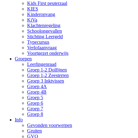
Kids First peuterzaal
KIES
Kinderopvang
KiVa
Klachtenregeling
Schoolongevallen
Stichting Leergeld
Typecursus
Verlofaanvraag
Voortgezet onderwijs
Groepen
Leerlingenraad
Groep 1-2 Dolfijnen
Groep 1-2 Zeesterren
Groep 3 Inktvissen
Groep 4A
Groep 4B
Groep 5
Groep 6
Groep 7
Groep 8
Info
Gevonden voorwerpen
Gruiten
GVO