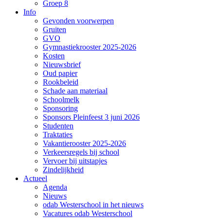
Groep 8
Info
Gevonden voorwerpen
Gruiten
GVO
Gymnastiekrooster 2025-2026
Kosten
Nieuwsbrief
Oud papier
Rookbeleid
Schade aan materiaal
Schoolmelk
Sponsoring
Sponsors Pleinfeest 3 juni 2026
Studenten
Traktaties
Vakantierooster 2025-2026
Verkeersregels bij school
Vervoer bij uitstapjes
Zindelijkheid
Actueel
Agenda
Nieuws
odab Westerschool in het nieuws
Vacatures odab Westerschool