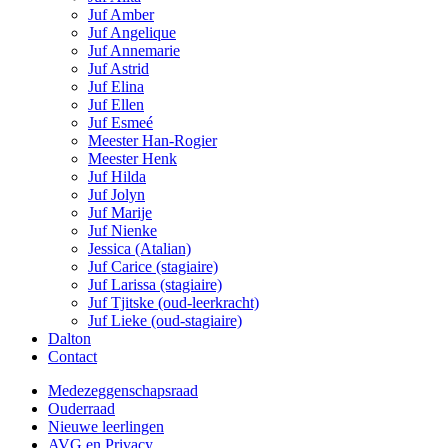
Juf Amber
Juf Angelique
Juf Annemarie
Juf Astrid
Juf Elina
Juf Ellen
Juf Esmeé
Meester Han-Rogier
Meester Henk
Juf Hilda
Juf Jolyn
Juf Marije
Juf Nienke
Jessica (Atalian)
Juf Carice (stagiaire)
Juf Larissa (stagiaire)
Juf Tjitske (oud-leerkracht)
Juf Lieke (oud-stagiaire)
Dalton
Contact
Medezeggenschapsraad
Ouderraad
Nieuwe leerlingen
AVG en Privacy