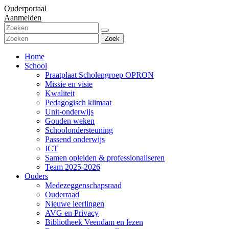
Ouderportaal
Aanmelden
Zoek
Home
School
Praatplaat Scholengroep OPRON
Missie en visie
Kwaliteit
Pedagogisch klimaat
Unit-onderwijs
Gouden weken
Schoolondersteuning
Passend onderwijs
ICT
Samen opleiden & professionaliseren
Team 2025-2026
Ouders
Medezeggenschapsraad
Ouderraad
Nieuwe leerlingen
AVG en Privacy
Bibliotheek Veendam en lezen