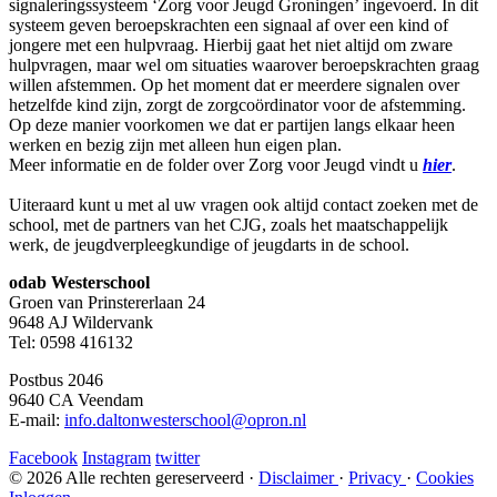
signaleringssysteem ‘Zorg voor Jeugd Groningen’ ingevoerd. In dit
systeem geven beroepskrachten een signaal af over een kind of
jongere met een hulpvraag. Hierbij gaat het niet altijd om zware
hulpvragen, maar wel om situaties waarover beroepskrachten graag
willen afstemmen. Op het moment dat er meerdere signalen over
hetzelfde kind zijn, zorgt de zorgcoördinator voor de afstemming.
Op deze manier voorkomen we dat er partijen langs elkaar heen
werken en bezig zijn met alleen hun eigen plan.
Meer informatie en de folder over Zorg voor Jeugd vindt u
hier
.
Uiteraard kunt u met al uw vragen ook altijd contact zoeken met de
school, met de partners van het CJG, zoals het maatschappelijk
werk, de jeugdverpleegkundige of jeugdarts in de school.
odab Westerschool
Groen van Prinstererlaan 24
9648 AJ Wildervank
Tel: 0598 416132
Postbus 2046
9640 CA Veendam
E-mail:
info.daltonwesterschool@opron.nl
Facebook
Instagram
twitter
© 2026 Alle rechten gereserveerd ·
Disclaimer
·
Privacy
·
Cookies