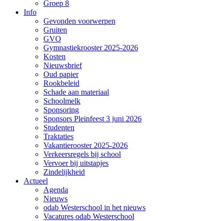
Groep 8
Info
Gevonden voorwerpen
Gruiten
GVO
Gymnastiekrooster 2025-2026
Kosten
Nieuwsbrief
Oud papier
Rookbeleid
Schade aan materiaal
Schoolmelk
Sponsoring
Sponsors Pleinfeest 3 juni 2026
Studenten
Traktaties
Vakantierooster 2025-2026
Verkeersregels bij school
Vervoer bij uitstapjes
Zindelijkheid
Actueel
Agenda
Nieuws
odab Westerschool in het nieuws
Vacatures odab Westerschool