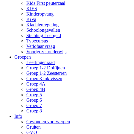
Kids First peuterzaal
KIES
Kinderopvang
KiVa
Klachtenregeling
Schoolongevallen
Stichting Leergeld
Typecursus
Verlofaanvraag
Voortgezet onderwijs
Groepen
Leerlingenraad
Groep 1-2 Dolfijnen
Groep 1-2 Zeesterren
Groep 3 Inktvissen
Groep 4A
Groep 4B
Groep 5
Groep 6
Groep 7
Groep 8
Info
Gevonden voorwerpen
Gruiten
GVO