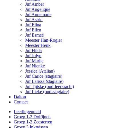
Juf Amber
Juf Angelique
Juf Annemarie
Juf Astrid
Juf Elina
Juf Ellen
Juf Esmeé
Meester Han-Rogier
Meester Henk
Juf Hilda
Juf Jolyn
Juf Marije
Juf Nienke
Jessica (Atalian)
Juf Carice (stagiaire)
Juf Larissa (stagiaire)
Juf Tjitske (oud-leerkracht)
Juf Lieke (oud-stagiaire)
Dalton
Contact
Leerlingenraad
Groep 1-2 Dolfijnen
Groep 1-2 Zeesterren
Groep 3 Inktvissen