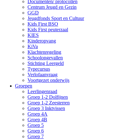
Documenten/ protocollen
Centrum Jeugd en Gezin
GGD
Jeugdfonds Sport en Cultuur
Kids First BSO
Kids First peuterzaal
KIES
Kinderopvang
KiVa
Klachtenregeling
Schoolongevallen
Stichting Leergeld
Typecursus
Verlofaanvraag
Voortgezet onderwijs
Groepen
Leerlingenraad
Groep 1-2 Dolfijnen
Groep 1-2 Zeesterren
Groep 3 Inktvissen
Groep 4A
Groep 4B
Groep 5
Groep 6
Groep 7