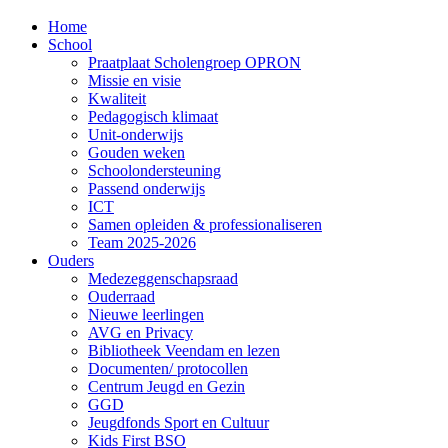
Home
School
Praatplaat Scholengroep OPRON
Missie en visie
Kwaliteit
Pedagogisch klimaat
Unit-onderwijs
Gouden weken
Schoolondersteuning
Passend onderwijs
ICT
Samen opleiden & professionaliseren
Team 2025-2026
Ouders
Medezeggenschapsraad
Ouderraad
Nieuwe leerlingen
AVG en Privacy
Bibliotheek Veendam en lezen
Documenten/ protocollen
Centrum Jeugd en Gezin
GGD
Jeugdfonds Sport en Cultuur
Kids First BSO