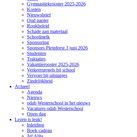
Gymnastiekrooster 2025-2026
Kosten
Nieuwsbrief
Oud papier
Rookbeleid
Schade aan materiaal
Schoolmelk
Sponsoring
Sponsors Pleinfeest 3 juni 2026
Studenten
Traktaties
Vakantierooster 2025-2026
Verkeersregels bij school
Vervoer bij uitstapjes
Zindelijkheid
Actueel
Agenda
Nieuws
odab Westerschool in het nieuws
Vacatures odab Westerschool
Open dag
Lezen is leuk!
Inleiding
Boek cadeau
Juf Alita