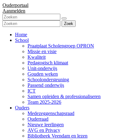
Ouderportaal
Aanmelden
Zoek
Home
School
Praatplaat Scholengroep OPRON
Missie en visie
Kwaliteit
Pedagogisch klimaat
Unit-onderwijs
Gouden weken
Schoolondersteuning
Passend onderwijs
ICT
Samen opleiden & professionaliseren
Team 2025-2026
Ouders
Medezeggenschapsraad
Ouderraad
Nieuwe leerlingen
AVG en Privacy
Bibliotheek Veendam en lezen