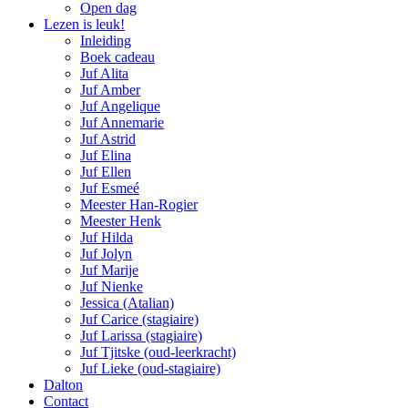
Open dag
Lezen is leuk!
Inleiding
Boek cadeau
Juf Alita
Juf Amber
Juf Angelique
Juf Annemarie
Juf Astrid
Juf Elina
Juf Ellen
Juf Esmeé
Meester Han-Rogier
Meester Henk
Juf Hilda
Juf Jolyn
Juf Marije
Juf Nienke
Jessica (Atalian)
Juf Carice (stagiaire)
Juf Larissa (stagiaire)
Juf Tjitske (oud-leerkracht)
Juf Lieke (oud-stagiaire)
Dalton
Contact