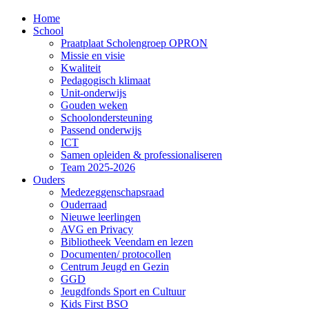
Home
School
Praatplaat Scholengroep OPRON
Missie en visie
Kwaliteit
Pedagogisch klimaat
Unit-onderwijs
Gouden weken
Schoolondersteuning
Passend onderwijs
ICT
Samen opleiden & professionaliseren
Team 2025-2026
Ouders
Medezeggenschapsraad
Ouderraad
Nieuwe leerlingen
AVG en Privacy
Bibliotheek Veendam en lezen
Documenten/ protocollen
Centrum Jeugd en Gezin
GGD
Jeugdfonds Sport en Cultuur
Kids First BSO