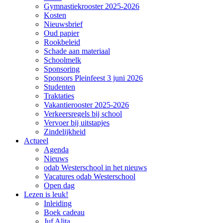
Gymnastiekrooster 2025-2026
Kosten
Nieuwsbrief
Oud papier
Rookbeleid
Schade aan materiaal
Schoolmelk
Sponsoring
Sponsors Pleinfeest 3 juni 2026
Studenten
Traktaties
Vakantierooster 2025-2026
Verkeersregels bij school
Vervoer bij uitstapjes
Zindelijkheid
Actueel
Agenda
Nieuws
odab Westerschool in het nieuws
Vacatures odab Westerschool
Open dag
Lezen is leuk!
Inleiding
Boek cadeau
Juf Alita