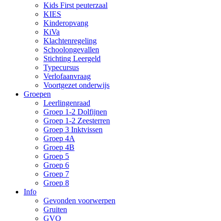
Kids First peuterzaal
KIES
Kinderopvang
KiVa
Klachtenregeling
Schoolongevallen
Stichting Leergeld
Typecursus
Verlofaanvraag
Voortgezet onderwijs
Groepen
Leerlingenraad
Groep 1-2 Dolfijnen
Groep 1-2 Zeesterren
Groep 3 Inktvissen
Groep 4A
Groep 4B
Groep 5
Groep 6
Groep 7
Groep 8
Info
Gevonden voorwerpen
Gruiten
GVO