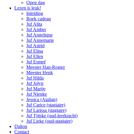
Open dag
Lezen is leuk!
Inleiding
Boek cadeau
Juf Alita
Juf Amber
Juf Angelique
Juf Annemarie
Juf Astrid
Juf Elina
Juf Ellen
Juf Esmeé
Meester Han-Rogier
Meester Henk
Juf Hilda
Juf Jolyn
Juf Marije
Juf Nienke
Jessica (Atalian)
Juf Carice (stagiaire)
Juf Larissa (stagiaire)
Juf Tjitske (oud-leerkracht)
Juf Lieke (oud-stagiaire)
Dalton
Contact