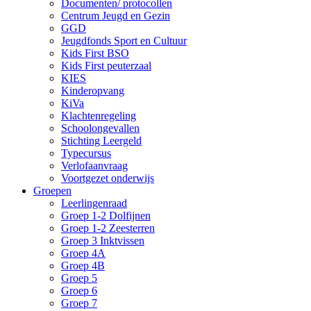
Documenten/ protocollen
Centrum Jeugd en Gezin
GGD
Jeugdfonds Sport en Cultuur
Kids First BSO
Kids First peuterzaal
KIES
Kinderopvang
KiVa
Klachtenregeling
Schoolongevallen
Stichting Leergeld
Typecursus
Verlofaanvraag
Voortgezet onderwijs
Groepen
Leerlingenraad
Groep 1-2 Dolfijnen
Groep 1-2 Zeesterren
Groep 3 Inktvissen
Groep 4A
Groep 4B
Groep 5
Groep 6
Groep 7