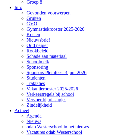
Groep 8
Info
Gevonden voorwerpen
Gruiten
GVO
Gymnastiekrooster 2025-2026
Kosten
Nieuwsbrief
Oud papier
Rookbeleid
Schade aan materiaal
Schoolmelk
Sponsoring
Sponsors Pleinfeest 3 juni 2026
Studenten
Traktaties
Vakantierooster 2025-2026
Verkeersregels bij school
Vervoer bij uitstapjes
Zindelijkheid
Actueel
Agenda
Nieuws
odab Westerschool in het nieuws
Vacatures odab Westerschool