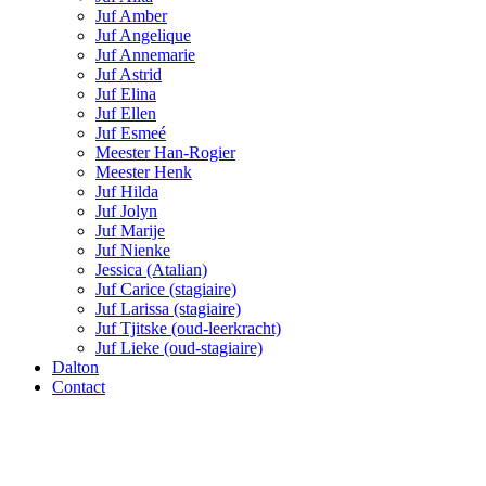
Juf Amber
Juf Angelique
Juf Annemarie
Juf Astrid
Juf Elina
Juf Ellen
Juf Esmeé
Meester Han-Rogier
Meester Henk
Juf Hilda
Juf Jolyn
Juf Marije
Juf Nienke
Jessica (Atalian)
Juf Carice (stagiaire)
Juf Larissa (stagiaire)
Juf Tjitske (oud-leerkracht)
Juf Lieke (oud-stagiaire)
Dalton
Contact