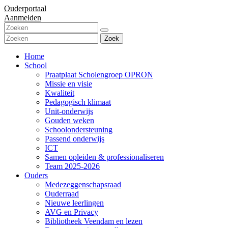
Ouderportaal
Aanmelden
Zoek
Home
School
Praatplaat Scholengroep OPRON
Missie en visie
Kwaliteit
Pedagogisch klimaat
Unit-onderwijs
Gouden weken
Schoolondersteuning
Passend onderwijs
ICT
Samen opleiden & professionaliseren
Team 2025-2026
Ouders
Medezeggenschapsraad
Ouderraad
Nieuwe leerlingen
AVG en Privacy
Bibliotheek Veendam en lezen