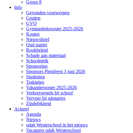
Groep 8
Info
Gevonden voorwerpen
Gruiten
GVO
Gymnastiekrooster 2025-2026
Kosten
Nieuwsbrief
Oud papier
Rookbeleid
Schade aan materiaal
Schoolmelk
Sponsoring
Sponsors Pleinfeest 3 juni 2026
Studenten
Traktaties
Vakantierooster 2025-2026
Verkeersregels bij school
Vervoer bij uitstapjes
Zindelijkheid
Actueel
Agenda
Nieuws
odab Westerschool in het nieuws
Vacatures odab Westerschool