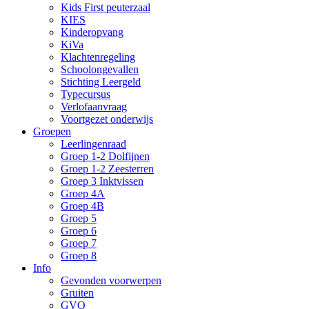
Kids First peuterzaal
KIES
Kinderopvang
KiVa
Klachtenregeling
Schoolongevallen
Stichting Leergeld
Typecursus
Verlofaanvraag
Voortgezet onderwijs
Groepen
Leerlingenraad
Groep 1-2 Dolfijnen
Groep 1-2 Zeesterren
Groep 3 Inktvissen
Groep 4A
Groep 4B
Groep 5
Groep 6
Groep 7
Groep 8
Info
Gevonden voorwerpen
Gruiten
GVO