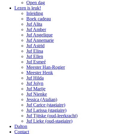
Open dag
Lezen is leuk!
Inleiding
Boek cadeau
Juf Alita
Juf Amber
Juf Angelique
Juf Annemarie
Juf Astrid
Juf Elina
Juf Ellen
Juf Esmeé
Meester Han-Rogier
Meester Henk
Juf Hilda
Juf Jolyn
Juf Marije
Juf Nienke
Jessica (Atalian)
Juf Carice (stagiaire)
Juf Larissa (stagiaire)
Juf Tjitske (oud-leerkracht)
Juf Lieke (oud-stagiaire)
Dalton
Contact