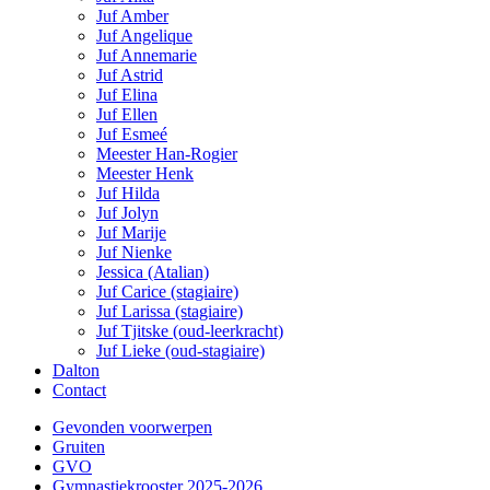
Juf Amber
Juf Angelique
Juf Annemarie
Juf Astrid
Juf Elina
Juf Ellen
Juf Esmeé
Meester Han-Rogier
Meester Henk
Juf Hilda
Juf Jolyn
Juf Marije
Juf Nienke
Jessica (Atalian)
Juf Carice (stagiaire)
Juf Larissa (stagiaire)
Juf Tjitske (oud-leerkracht)
Juf Lieke (oud-stagiaire)
Dalton
Contact
Gevonden voorwerpen
Gruiten
GVO
Gymnastiekrooster 2025-2026