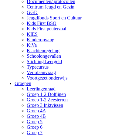
Documenten/ protocollen
Centrum Jeugd en Gezin
GGD
Jeugdfonds Sport en Cultuur
Kids First BSO
Kids First peuterzaal
KIES
Kinderopvang
KiVa
Klachtenregeling
Schoolongevallen
Stichting Leergeld
Typecursus
Verlofaanvraag
Voortgezet onderwijs
Groepen
Leerlingenraad
Groep 1-2 Dolfijnen
Groep 1-2 Zeesterren
Groep 3 Inktvissen
Groep 4A
Groep 4B
Groep 5
Groep 6
Groep 7