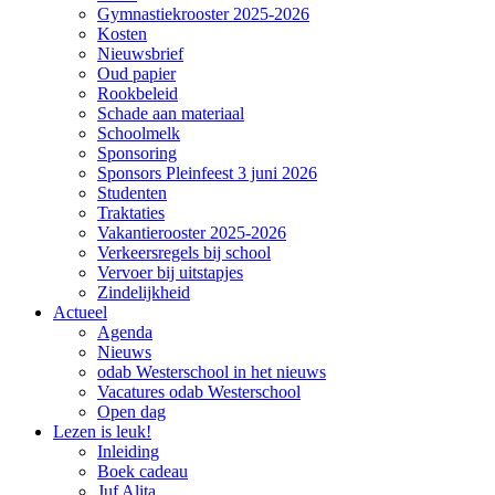
Gymnastiekrooster 2025-2026
Kosten
Nieuwsbrief
Oud papier
Rookbeleid
Schade aan materiaal
Schoolmelk
Sponsoring
Sponsors Pleinfeest 3 juni 2026
Studenten
Traktaties
Vakantierooster 2025-2026
Verkeersregels bij school
Vervoer bij uitstapjes
Zindelijkheid
Actueel
Agenda
Nieuws
odab Westerschool in het nieuws
Vacatures odab Westerschool
Open dag
Lezen is leuk!
Inleiding
Boek cadeau
Juf Alita