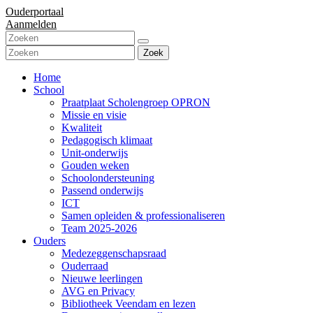
Ouderportaal
Aanmelden
Zoek
Home
School
Praatplaat Scholengroep OPRON
Missie en visie
Kwaliteit
Pedagogisch klimaat
Unit-onderwijs
Gouden weken
Schoolondersteuning
Passend onderwijs
ICT
Samen opleiden & professionaliseren
Team 2025-2026
Ouders
Medezeggenschapsraad
Ouderraad
Nieuwe leerlingen
AVG en Privacy
Bibliotheek Veendam en lezen