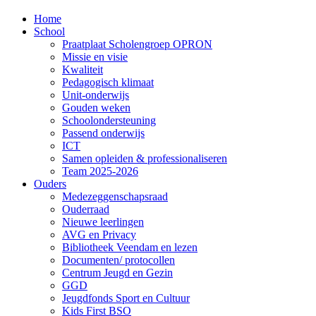
Home
School
Praatplaat Scholengroep OPRON
Missie en visie
Kwaliteit
Pedagogisch klimaat
Unit-onderwijs
Gouden weken
Schoolondersteuning
Passend onderwijs
ICT
Samen opleiden & professionaliseren
Team 2025-2026
Ouders
Medezeggenschapsraad
Ouderraad
Nieuwe leerlingen
AVG en Privacy
Bibliotheek Veendam en lezen
Documenten/ protocollen
Centrum Jeugd en Gezin
GGD
Jeugdfonds Sport en Cultuur
Kids First BSO